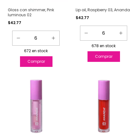
Gloss con shimmer, Pink
Lip oil, Raspberry 03, Ananda
luminous 02
$42.77
$42.77
678
en stock
672
en stock