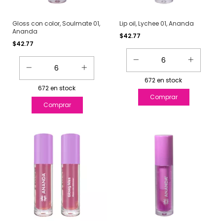
Gloss con color, Soulmate 01,
Lip oil, Lychee 01, Ananda
Ananda
$42.77
$42.77
672
en stock
672
en stock