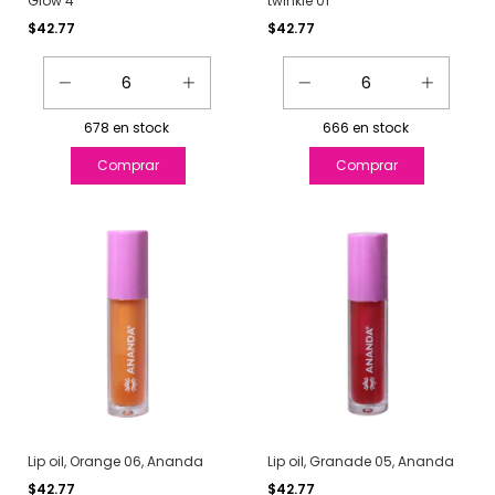
Glow 4
twinkle 01
$42.77
$42.77
678
en stock
666
en stock
Lip oil, Orange 06, Ananda
Lip oil, Granade 05, Ananda
$42.77
$42.77